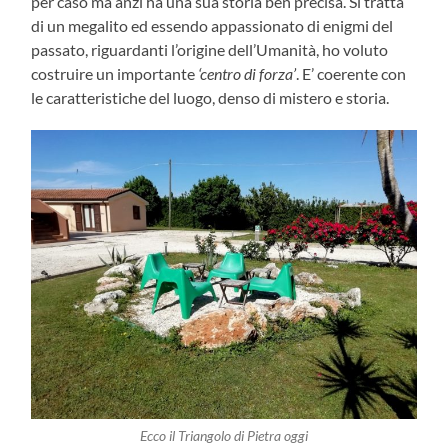
per caso ma anzi ha una sua storia ben precisa. Si tratta
di un megalito ed essendo appassionato di enigmi del
passato, riguardanti l’origine dell’Umanità, ho voluto
costruire un importante
‘centro di forza’
. E’ coerente con
le caratteristiche del luogo, denso di mistero e storia.
Ecco il Triangolo di Pietra oggi