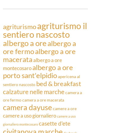
Articoli
agriturismo il
agriturismo
sentiero nascosto
albergo a ore
albergo a
ore fermo
albergo a ore
macerata
albergo a ore
albergo a ore
montecosaro
porto sant'elpidio
apericena al
bed & breakfast
sentiero nascosto
calzature nelle marche
camera a
ore fermo
camera a ore macerata
camera dayuse
camere a ore
camere a uso giornaliero
camere a uso
casette d'ete
giornaliero montecosaro
civitanova marche