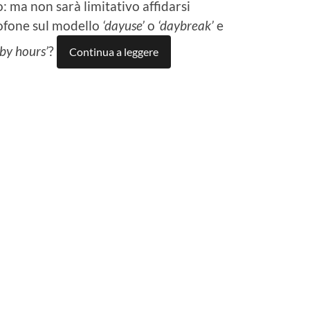
o: ma non sarà limitativo affidarsi
ofone sul modello
‘dayuse’
o
‘daybreak’
e
‘by hours’
?
Continua a leggere