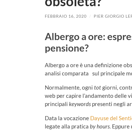
obsoleta?
FEBBRAIO 16, 2020
/
PIER GIORGIO LE
Albergo a ore: espr
pensione?
Albergo a ore è una definizione ob
analisi comparata sul principale m
Normalmente, ogni
tot
giorni, contr
web per capire l’andamento delle vis
principali
keywords
presenti negli ar
Data la vocazione
Dayuse del Sent
legate alla pratica
by hours
. Eppure