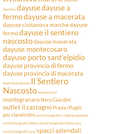
daybreak
dayuse
dayuse a
dayrelax
fermo
dayuse a macerata
dayuse civitanova marche
dayuse
dayuse il sentiero
fermo
nascosto
dayuse macerata
dayuse montecosaro
dayuse porto sant'elpidio
dayuse provincia di fermo
dayuse provincia di macerata
Il Sentiero
esperienza dayuse
Nascosto
montecosaro
montegranaro
Nero Giardini
outlet il castagno
Prada
rifugio
per clandestini
servizi fotografici e videoproduzione
servizi fotografici intimo
servizi fotografici intimo sexy
spacci aziendali
servizi fotografici sexy