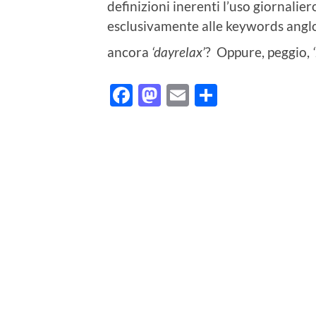
definizioni inerenti l’uso giornalier
esclusivamente alle keywords angl
ancora
‘dayrelax’
? Oppure, peggio,
Facebook
Mastodon
Email
Condividi