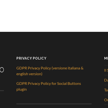
PRIVACY POLICY
M
GDPR Privacy Policy (versione italiana &
Il
english version)
D
GDPR Privacy Policy for Social Buttons
plugin
Ta
Ou