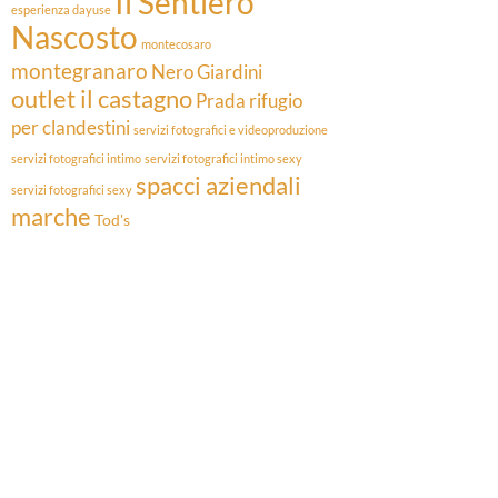
Il Sentiero
esperienza dayuse
Nascosto
montecosaro
montegranaro
Nero Giardini
outlet il castagno
Prada
rifugio
per clandestini
servizi fotografici e videoproduzione
servizi fotografici intimo
servizi fotografici intimo sexy
spacci aziendali
servizi fotografici sexy
marche
Tod's