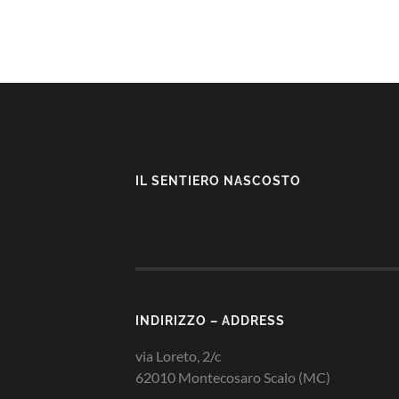
IL SENTIERO NASCOSTO
INDIRIZZO – ADDRESS
via Loreto, 2/c
62010 Montecosaro Scalo (MC)