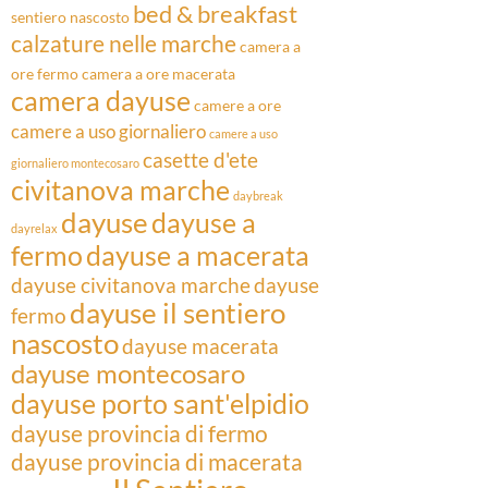
bed & breakfast
sentiero nascosto
calzature nelle marche
camera a
ore fermo
camera a ore macerata
camera dayuse
camere a ore
camere a uso giornaliero
camere a uso
casette d'ete
giornaliero montecosaro
civitanova marche
daybreak
dayuse
dayuse a
dayrelax
fermo
dayuse a macerata
dayuse civitanova marche
dayuse
dayuse il sentiero
fermo
nascosto
dayuse macerata
dayuse montecosaro
dayuse porto sant'elpidio
dayuse provincia di fermo
dayuse provincia di macerata