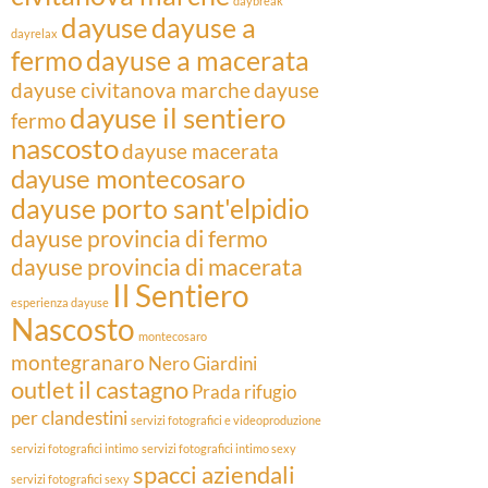
daybreak
dayuse
dayuse a
dayrelax
fermo
dayuse a macerata
dayuse civitanova marche
dayuse
dayuse il sentiero
fermo
nascosto
dayuse macerata
dayuse montecosaro
dayuse porto sant'elpidio
dayuse provincia di fermo
dayuse provincia di macerata
Il Sentiero
esperienza dayuse
Nascosto
montecosaro
montegranaro
Nero Giardini
outlet il castagno
Prada
rifugio
per clandestini
servizi fotografici e videoproduzione
servizi fotografici intimo
servizi fotografici intimo sexy
spacci aziendali
servizi fotografici sexy