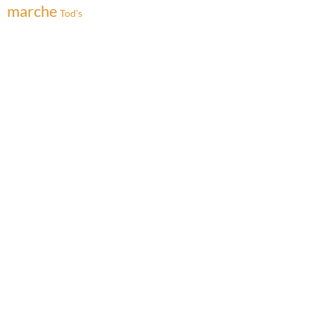
marche
Tod's