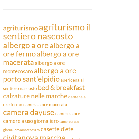
Articoli
agriturismo il
agriturismo
sentiero nascosto
albergo a ore
albergo a
ore fermo
albergo a ore
macerata
albergo a ore
albergo a ore
montecosaro
porto sant'elpidio
apericena al
bed & breakfast
sentiero nascosto
calzature nelle marche
camera a
ore fermo
camera a ore macerata
camera dayuse
camere a ore
camere a uso giornaliero
camere a uso
casette d'ete
giornaliero montecosaro
civitanova marche