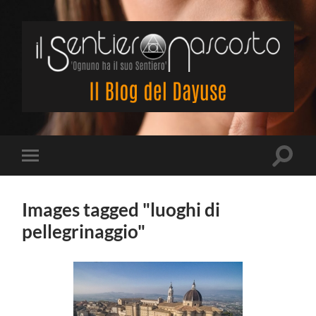
Il
Sentiero
Nascosto
Attiva/
Attiva/disattiva
il
il
campo
menu
di
sui
Images tagged "luoghi di
ricerca
dispositivi
mobili
pellegrinaggio"