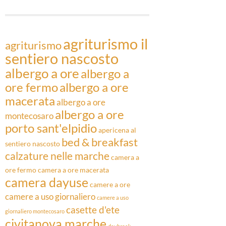
Articoli
agriturismo il
agriturismo
sentiero nascosto
albergo a ore
albergo a
ore fermo
albergo a ore
macerata
albergo a ore
albergo a ore
montecosaro
porto sant'elpidio
apericena al
bed & breakfast
sentiero nascosto
calzature nelle marche
camera a
ore fermo
camera a ore macerata
camera dayuse
camere a ore
camere a uso giornaliero
camere a uso
casette d'ete
giornaliero montecosaro
civitanova marche