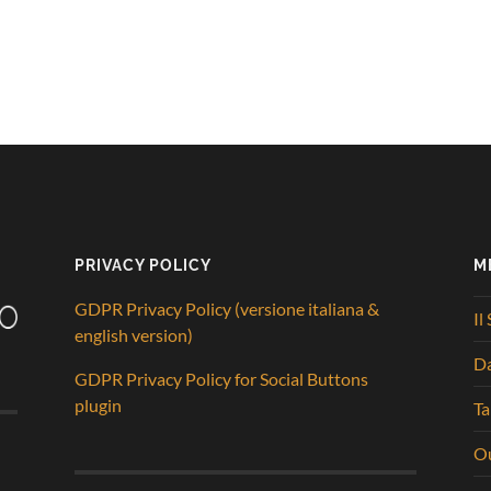
PRIVACY POLICY
M
GDPR Privacy Policy (versione italiana &
Il
english version)
D
GDPR Privacy Policy for Social Buttons
plugin
Ta
Ou