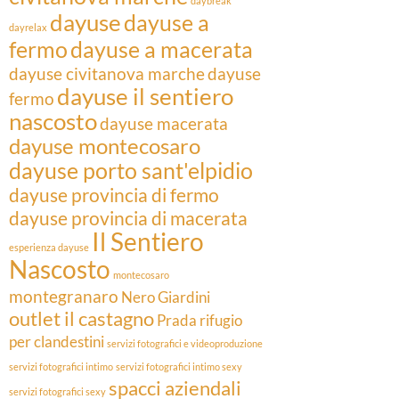
daybreak
dayuse
dayuse a
dayrelax
fermo
dayuse a macerata
dayuse civitanova marche
dayuse
dayuse il sentiero
fermo
nascosto
dayuse macerata
dayuse montecosaro
dayuse porto sant'elpidio
dayuse provincia di fermo
dayuse provincia di macerata
Il Sentiero
esperienza dayuse
Nascosto
montecosaro
montegranaro
Nero Giardini
outlet il castagno
Prada
rifugio
per clandestini
servizi fotografici e videoproduzione
servizi fotografici intimo
servizi fotografici intimo sexy
spacci aziendali
servizi fotografici sexy