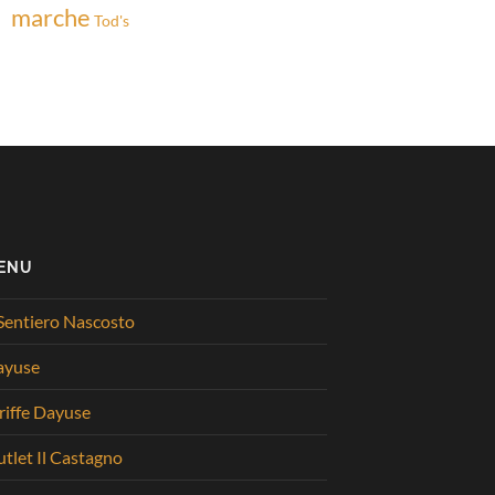
marche
Tod's
ENU
 Sentiero Nascosto
ayuse
riffe Dayuse
tlet Il Castagno