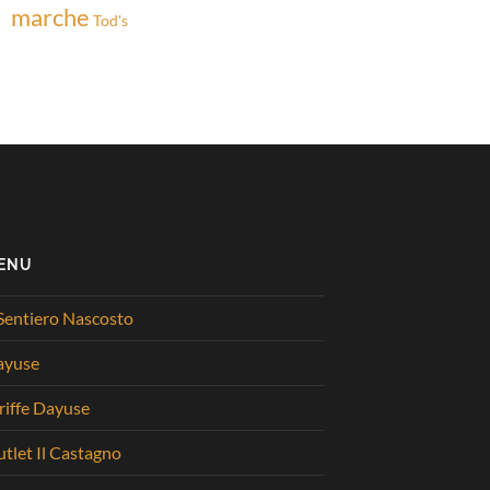
marche
Tod's
ENU
 Sentiero Nascosto
ayuse
riffe Dayuse
tlet Il Castagno