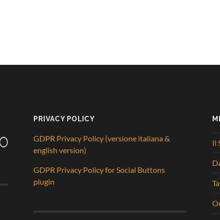
PRIVACY POLICY
M
GDPR Privacy Policy (versione italiana &
Il
english version)
D
GDPR Privacy Policy for Social Buttons
plugin
Ta
Ou