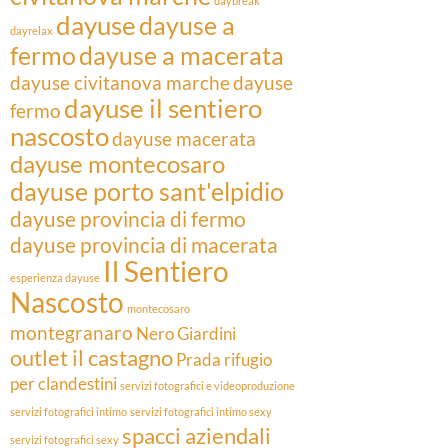
daybreak
dayuse
dayuse a
dayrelax
fermo
dayuse a macerata
dayuse civitanova marche
dayuse
dayuse il sentiero
fermo
nascosto
dayuse macerata
dayuse montecosaro
dayuse porto sant'elpidio
dayuse provincia di fermo
dayuse provincia di macerata
Il Sentiero
esperienza dayuse
Nascosto
montecosaro
montegranaro
Nero Giardini
outlet il castagno
Prada
rifugio
per clandestini
servizi fotografici e videoproduzione
servizi fotografici intimo
servizi fotografici intimo sexy
spacci aziendali
servizi fotografici sexy