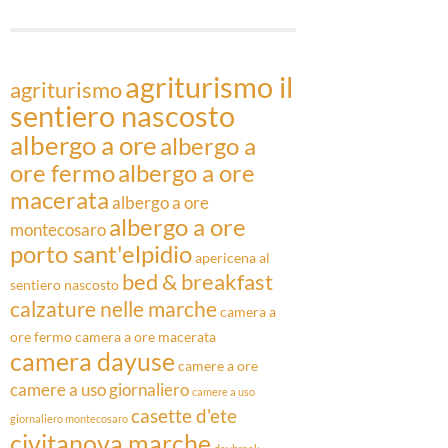
Articoli
agriturismo il
agriturismo
sentiero nascosto
albergo a ore
albergo a
ore fermo
albergo a ore
macerata
albergo a ore
albergo a ore
montecosaro
porto sant'elpidio
apericena al
bed & breakfast
sentiero nascosto
calzature nelle marche
camera a
ore fermo
camera a ore macerata
camera dayuse
camere a ore
camere a uso giornaliero
camere a uso
casette d'ete
giornaliero montecosaro
civitanova marche