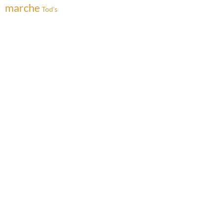
marche
Tod's