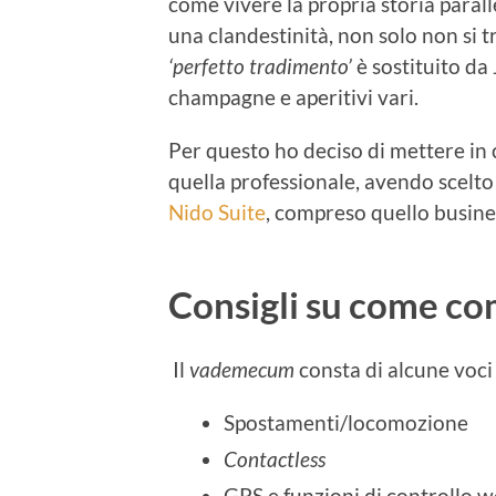
come vivere la propria storia paral
una clandestinità, non solo non si
‘perfetto tradimento’
è sostituito da 
champagne e aperitivi vari.
Per questo ho deciso di mettere in
quella professionale, avendo scelt
Nido Suite
, compreso quello busines
Consigli su c
ome com
Il
vademecum
consta di alcune voci 
Spostamenti/locomozione
Contactless
GPS e funzioni di controllo 