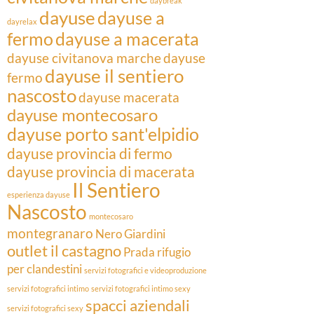
daybreak
dayuse
dayuse a
dayrelax
fermo
dayuse a macerata
dayuse civitanova marche
dayuse
dayuse il sentiero
fermo
nascosto
dayuse macerata
dayuse montecosaro
dayuse porto sant'elpidio
dayuse provincia di fermo
dayuse provincia di macerata
Il Sentiero
esperienza dayuse
Nascosto
montecosaro
montegranaro
Nero Giardini
outlet il castagno
Prada
rifugio
per clandestini
servizi fotografici e videoproduzione
servizi fotografici intimo
servizi fotografici intimo sexy
spacci aziendali
servizi fotografici sexy