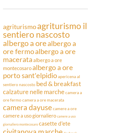
Articoli
agriturismo il
agriturismo
sentiero nascosto
albergo a ore
albergo a
ore fermo
albergo a ore
macerata
albergo a ore
albergo a ore
montecosaro
porto sant'elpidio
apericena al
bed & breakfast
sentiero nascosto
calzature nelle marche
camera a
ore fermo
camera a ore macerata
camera dayuse
camere a ore
camere a uso giornaliero
camere a uso
casette d'ete
giornaliero montecosaro
civitanova marche