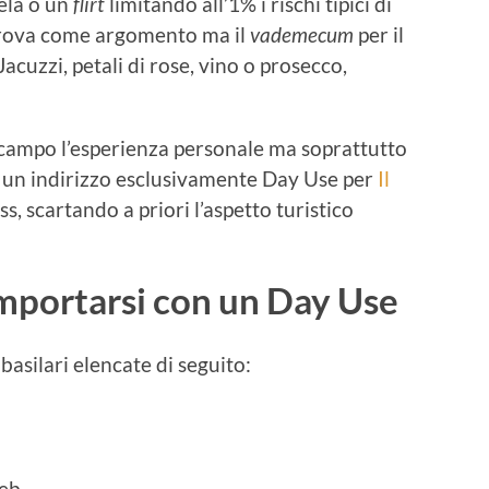
lela o un
flirt
limitando all’1% i rischi tipici di
 trova come argomento ma il
vademecum
per il
Jacuzzi, petali di rose, vino o prosecco,
 campo l’esperienza personale ma soprattutto
o un indirizzo esclusivamente Day Use per
Il
s, scartando a priori l’aspetto turistico
portarsi con un Day Use
basilari elencate di seguito:
web