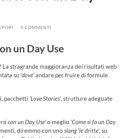
LEPORI
/
0 COMMENTI
on un Day Use
La stragrande maggioranza dei risultati web
ntata su
‘dove’
andare per fruire di formule
i, pacchetti
‘Love Stories’,
strutture adeguate
si con un Day Use’
o meglio
‘Come si fa un Day
gimenti, diremmo con uno
slang ‘le dritte’,
su