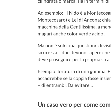
cilindrata o marca, sia in termini di 
Ad esempio: Il Nido è a Montecosaro
Montecosaro) e Lei di Ancona; chia
macchina della Gentilissima, a men
magari anche color verde acido!
Ma non è solo una questione di visibil
sicurezza. I due devono sapere che q
deve proseguire per la propria stra
Esempio: foratura di una gomma. 
accadrebbe se la coppia fosse insi
– di entrambi. Da evitare…
Un caso vero per come comp