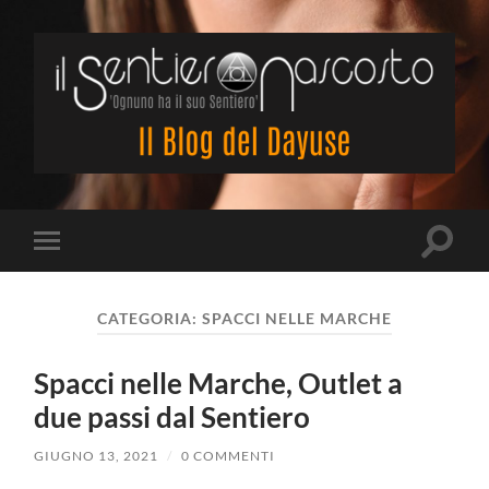
Il
Sentiero
Nascosto
Attiva/
Attiva/disattiva
il
il
campo
menu
di
sui
ricerca
CATEGORIA:
SPACCI NELLE MARCHE
dispositivi
mobili
Spacci nelle Marche, Outlet a
due passi dal Sentiero
GIUGNO 13, 2021
/
0 COMMENTI