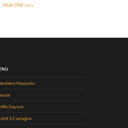
marche
Tod's
ENU
 Sentiero Nascosto
ayuse
riffe Dayuse
tlet Il Castagno