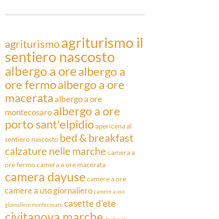
Articoli
agriturismo il
agriturismo
sentiero nascosto
albergo a ore
albergo a
ore fermo
albergo a ore
macerata
albergo a ore
albergo a ore
montecosaro
porto sant'elpidio
apericena al
bed & breakfast
sentiero nascosto
calzature nelle marche
camera a
ore fermo
camera a ore macerata
camera dayuse
camere a ore
camere a uso giornaliero
camere a uso
casette d'ete
giornaliero montecosaro
civitanova marche