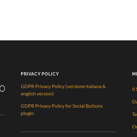
PRIVACY POLICY
M
GDPR Privacy Policy (versione italiana &
Il
english version)
D
GDPR Privacy Policy for Social Buttons
plugin
Ta
Ou