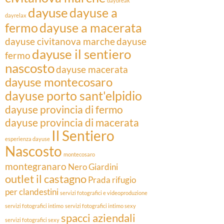
daybreak
dayuse
dayuse a
dayrelax
fermo
dayuse a macerata
dayuse civitanova marche
dayuse
dayuse il sentiero
fermo
nascosto
dayuse macerata
dayuse montecosaro
dayuse porto sant'elpidio
dayuse provincia di fermo
dayuse provincia di macerata
Il Sentiero
esperienza dayuse
Nascosto
montecosaro
montegranaro
Nero Giardini
outlet il castagno
Prada
rifugio
per clandestini
servizi fotografici e videoproduzione
servizi fotografici intimo
servizi fotografici intimo sexy
spacci aziendali
servizi fotografici sexy