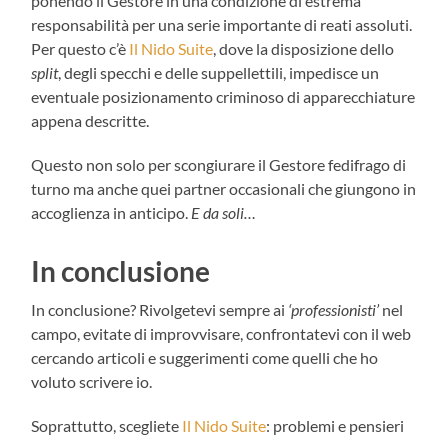
ponendo il Gestore in una condizione di estrema
responsabilità per una serie importante di reati assoluti.
Per questo c’è
Il Nido Suite
, dove la disposizione dello
split
, degli specchi e delle suppellettili, impedisce un
eventuale posizionamento criminoso di apparecchiature
appena descritte.
Questo non solo per scongiurare il Gestore fedifrago di
turno ma anche quei partner occasionali che giungono in
accoglienza in anticipo.
E da soli…
In conclusione
In conclusione? Rivolgetevi sempre ai
‘professionisti’
nel
campo, evitate di improvvisare, confrontatevi con il web
cercando articoli e suggerimenti come quelli che ho
voluto scrivere io.
Soprattutto, scegliete
Il Nido Suite
: problemi e pensieri