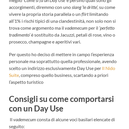
meglio
‘Come si fa un Day Use’
e persino quali sono gli
accorgimenti, diremmo con uno
slang ‘le dritte’,
su come
vivere la propria storia parallela o un
flirt
limitando
all’1% i rischi tipici di una clandestinità, non solo non si
trova come argomento ma il
vademecum
per il
‘perfetto
tradimento’
è sostituito da Jacuzzi, petali di rose, vino o
prosecco, champagne e aperitivi vari.
Per questo ho deciso di mettere in campo l’esperienza
personale ma soprattutto quella professionale, avendo
scelto un indirizzo esclusivamente Day Use per
Il Nido
Suite
, compreso quello business, scartando a priori
l’aspetto turistico
Consigli su c
ome comportarsi
con un Day Use
Il
vademecum
consta di alcune voci basilari elencate di
seguito: