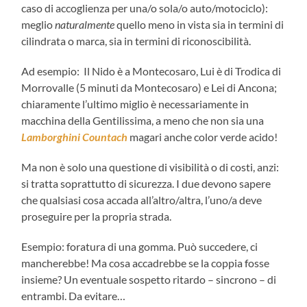
caso di accoglienza per una/o sola/o auto/motociclo):
meglio
naturalmente
quello meno in vista sia in termini di
cilindrata o marca, sia in termini di riconoscibilità.
Ad esempio: Il Nido è a Montecosaro, Lui è di Trodica di
Morrovalle (5 minuti da Montecosaro) e Lei di Ancona;
chiaramente l’ultimo miglio è necessariamente in
macchina della Gentilissima, a meno che non sia una
Lamborghini Countach
magari anche color verde acido!
Ma non è solo una questione di visibilità o di costi, anzi:
si tratta soprattutto di sicurezza. I due devono sapere
che qualsiasi cosa accada all’altro/altra, l’uno/a deve
proseguire per la propria strada.
Esempio: foratura di una gomma. Può succedere, ci
mancherebbe! Ma cosa accadrebbe se la coppia fosse
insieme? Un eventuale sospetto ritardo – sincrono – di
entrambi. Da evitare…