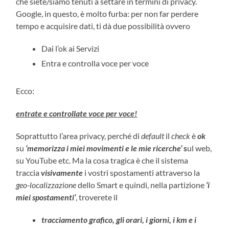
che siete/siamo tenuti a settare in termini di privacy.
Google, in questo, è molto furba: per non far perdere
tempo e acquisire dati, ti dà due possibilità ovvero
Dai l’ok ai Servizi
Entra e controlla voce per voce
Ecco:
entrate e controllate voce per voce!
Soprattutto l’area privacy, perché di
default
il
check
è
ok
su
‘memorizza i miei movimenti e le mie ricerche’
s
ul web,
su YouTube etc. Ma la cosa tragica è che il sistema
traccia
visivamente
i vostri spostamenti attraverso la
geo-localizzazione
dello Smart e quindi, nella partizione
‘i
miei spostamenti’
, troverete il
tracciamento grafico, gli orari, i giorni, i km e i