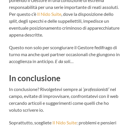
ponendo il Gestore in una condizione di estrema
responsabilità per una serie importante di reati assoluti.
Per questo c’è
Il Nido Suite
, dove la disposizione dello
split
, degli specchi e delle suppellettili, impedisce un
eventuale posizionamento criminoso di apparecchiature
appena descritte.
Questo non solo per scongiurare il Gestore fedifrago di
turno ma anche quei partner occasionali che giungono in
accoglienza in anticipo.
E da soli…
In conclusione
In conclusione? Rivolgetevi sempre ai
‘professionisti’
nel
campo, evitate di improvvisare, confrontatevi con il web
cercando articoli e suggerimenti come quelli che ho
voluto scrivere io.
Soprattutto, scegliete
Il Nido Suite
: problemi e pensieri