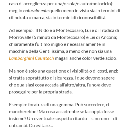
caso di accoglienza per una/o sola/o auto/motociclo):
meglio
naturalmente
quello meno in vista sia in termini di
cilindrata o marca, sia in termini di riconoscibilità.
Ad esempio: Il Nido è a Montecosaro, Lui è di Trodica di
Morrovalle (5 minuti da Montecosaro) e Lei di Ancona;
chiaramente l’ultimo miglio è necessariamente in
macchina della Gentilissima, a meno che non sia una
Lamborghini Countach
magari anche color verde acido!
Ma non è solo una questione di visibilità o di costi, anzi:
si tratta soprattutto di sicurezza. I due devono sapere
che qualsiasi cosa accada all’altro/altra, l’uno/a deve
proseguire per la propria strada.
Esempio: foratura di una gomma. Può succedere, ci
mancherebbe! Ma cosa accadrebbe se la coppia fosse
insieme? Un eventuale sospetto ritardo – sincrono – di
entrambi. Da evitare…