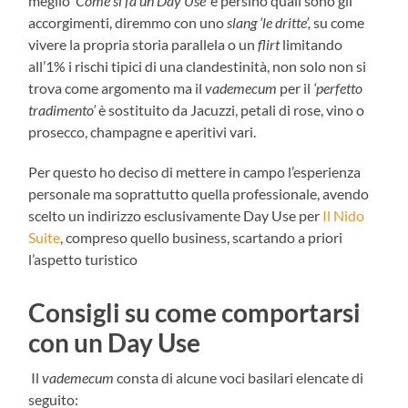
meglio
‘Come si fa un Day Use’
e persino quali sono gli
accorgimenti, diremmo con uno
slang ‘le dritte’,
su come
vivere la propria storia parallela o un
flirt
limitando
all’1% i rischi tipici di una clandestinità, non solo non si
trova come argomento ma il
vademecum
per il
‘perfetto
tradimento’
è sostituito da Jacuzzi, petali di rose, vino o
prosecco, champagne e aperitivi vari.
Per questo ho deciso di mettere in campo l’esperienza
personale ma soprattutto quella professionale, avendo
scelto un indirizzo esclusivamente Day Use per
Il Nido
Suite
, compreso quello business, scartando a priori
l’aspetto turistico
Consigli su c
ome comportarsi
con un Day Use
Il
vademecum
consta di alcune voci basilari elencate di
seguito: