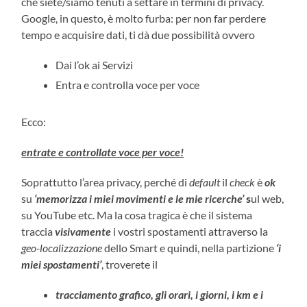
che siete/siamo tenuti a settare in termini di privacy.
Google, in questo, è molto furba: per non far perdere
tempo e acquisire dati, ti dà due possibilità ovvero
Dai l’ok ai Servizi
Entra e controlla voce per voce
Ecco:
entrate e controllate voce per voce!
Soprattutto l’area privacy, perché di
default
il
check
è
ok
su
‘memorizza i miei movimenti e le mie ricerche’
s
ul web,
su YouTube etc. Ma la cosa tragica è che il sistema
traccia
visivamente
i vostri spostamenti attraverso la
geo-localizzazione
dello Smart e quindi, nella partizione
‘i
miei spostamenti’
, troverete il
tracciamento grafico, gli orari, i giorni, i km e i