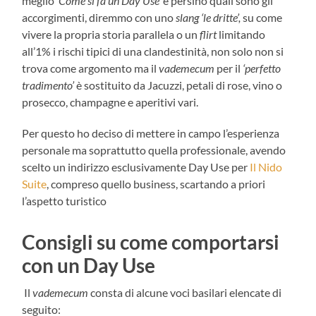
meglio
‘Come si fa un Day Use’
e persino quali sono gli
accorgimenti, diremmo con uno
slang ‘le dritte’,
su come
vivere la propria storia parallela o un
flirt
limitando
all’1% i rischi tipici di una clandestinità, non solo non si
trova come argomento ma il
vademecum
per il
‘perfetto
tradimento’
è sostituito da Jacuzzi, petali di rose, vino o
prosecco, champagne e aperitivi vari.
Per questo ho deciso di mettere in campo l’esperienza
personale ma soprattutto quella professionale, avendo
scelto un indirizzo esclusivamente Day Use per
Il Nido
Suite
, compreso quello business, scartando a priori
l’aspetto turistico
Consigli su c
ome comportarsi
con un Day Use
Il
vademecum
consta di alcune voci basilari elencate di
seguito: