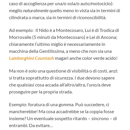
caso di accoglienza per una/o sola/o auto/motociclo):
meglio
naturalmente
quello meno in vista sia in termini di
cilindrata o marca, sia in termini di riconoscibilità.
Ad esempio: Il Nido è a Montecosaro, Lui è di Trodica di
Morrovalle (5 minuti da Montecosaro) e Lei di Ancona;
chiaramente l’ultimo miglio è necessariamente in
macchina della Gentilissima, a meno che non sia una
Lamborghini Countach
magari anche color verde acido!
Ma non è solo una questione di visibilità o di costi, anzi:
si tratta soprattutto di sicurezza. I due devono sapere
che qualsiasi cosa accada all’altro/altra, l’uno/a deve
proseguire per la propria strada.
Esempio: foratura di una gomma. Può succedere, ci
mancherebbe! Ma cosa accadrebbe se la coppia fosse
insieme? Un eventuale sospetto ritardo – sincrono – di
entrambi. Da evitare…