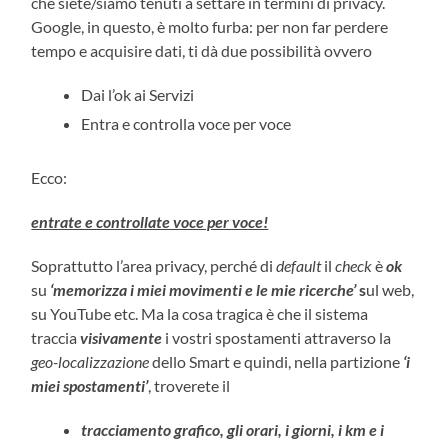
che siete/siamo tenuti a settare in termini di privacy.
Google, in questo, è molto furba: per non far perdere
tempo e acquisire dati, ti dà due possibilità ovvero
Dai l’ok ai Servizi
Entra e controlla voce per voce
Ecco:
entrate e controllate voce per voce!
Soprattutto l’area privacy, perché di
default
il
check
è
ok
su
‘memorizza i miei movimenti e le mie ricerche’
s
ul web,
su YouTube etc. Ma la cosa tragica è che il sistema
traccia
visivamente
i vostri spostamenti attraverso la
geo-localizzazione
dello Smart e quindi, nella partizione
‘i
miei spostamenti’
, troverete il
tracciamento grafico, gli orari, i giorni, i km e i