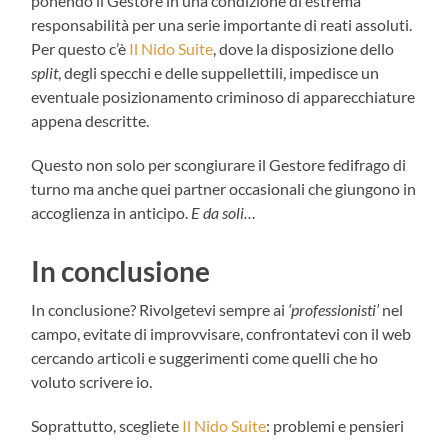
ponendo il Gestore in una condizione di estrema
responsabilità per una serie importante di reati assoluti.
Per questo c’è
Il Nido Suite
, dove la disposizione dello
split
, degli specchi e delle suppellettili, impedisce un
eventuale posizionamento criminoso di apparecchiature
appena descritte.
Questo non solo per scongiurare il Gestore fedifrago di
turno ma anche quei partner occasionali che giungono in
accoglienza in anticipo.
E da soli…
In conclusione
In conclusione? Rivolgetevi sempre ai
‘professionisti’
nel
campo, evitate di improvvisare, confrontatevi con il web
cercando articoli e suggerimenti come quelli che ho
voluto scrivere io.
Soprattutto, scegliete
Il Nido Suite
: problemi e pensieri