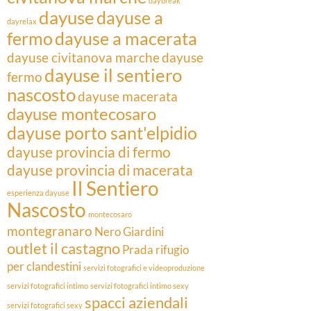
daybreak
dayuse
dayuse a
dayrelax
fermo
dayuse a macerata
dayuse civitanova marche
dayuse
dayuse il sentiero
fermo
nascosto
dayuse macerata
dayuse montecosaro
dayuse porto sant'elpidio
dayuse provincia di fermo
dayuse provincia di macerata
Il Sentiero
esperienza dayuse
Nascosto
montecosaro
montegranaro
Nero Giardini
outlet il castagno
Prada
rifugio
per clandestini
servizi fotografici e videoproduzione
servizi fotografici intimo
servizi fotografici intimo sexy
spacci aziendali
servizi fotografici sexy