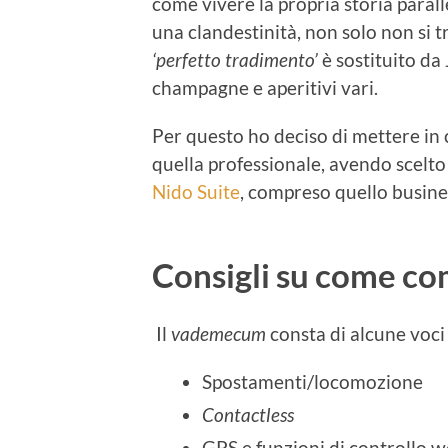
come vivere la propria storia paral
una clandestinità, non solo non si
‘perfetto tradimento’
è sostituito da 
champagne e aperitivi vari.
Per questo ho deciso di mettere in
quella professionale, avendo scelt
Nido Suite
, compreso quello busines
Consigli su c
ome com
Il
vademecum
consta di alcune voci 
Spostamenti/locomozione
Contactless
GPS e funzioni di controllo 