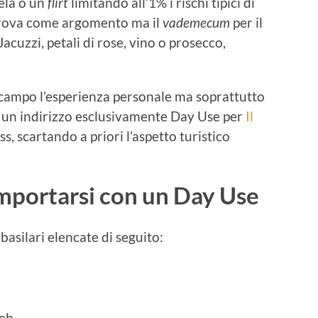
lela o un
flirt
limitando all’1% i rischi tipici di
 trova come argomento ma il
vademecum
per il
Jacuzzi, petali di rose, vino o prosecco,
 campo l’esperienza personale ma soprattutto
o un indirizzo esclusivamente Day Use per
Il
s, scartando a priori l’aspetto turistico
portarsi con un Day Use
basilari elencate di seguito:
web