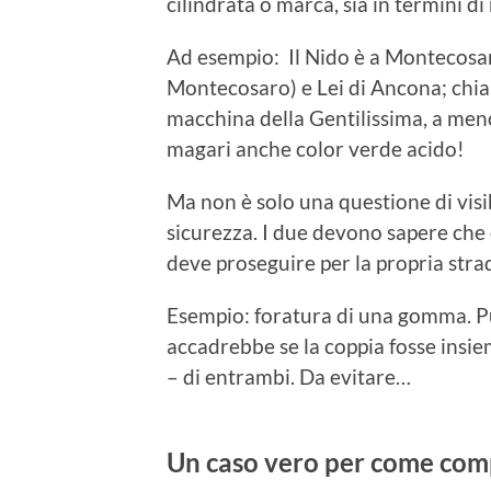
cilindrata o marca, sia in termini di 
Ad esempio: Il Nido è a Montecosaro
Montecosaro) e Lei di Ancona; chia
macchina della Gentilissima, a men
magari anche color verde acido!
Ma non è solo una questione di visibil
sicurezza. I due devono sapere che q
deve proseguire per la propria stra
Esempio: foratura di una gomma. 
accadrebbe se la coppia fosse insi
– di entrambi. Da evitare…
Un caso vero per come comp