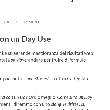
LEPORI
/
0 COMMENTI
on un Day Use
La stragrande maggioranza dei risultati web
ntata su
‘dove’
andare per fruire di formule
i, pacchetti
‘Love Stories’,
strutture adeguate
si con un Day Use’
o meglio
‘Come si fa un Day
gimenti, diremmo con uno
slang ‘le dritte’,
su