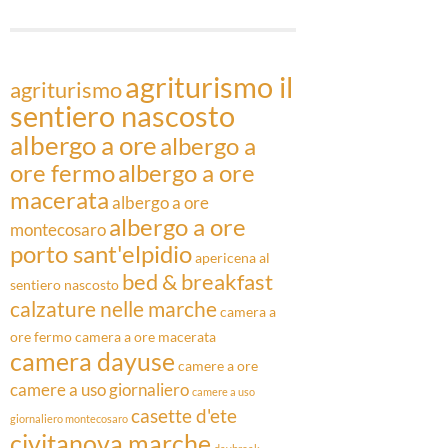
Articoli
agriturismo il
agriturismo
sentiero nascosto
albergo a ore
albergo a
ore fermo
albergo a ore
macerata
albergo a ore
albergo a ore
montecosaro
porto sant'elpidio
apericena al
bed & breakfast
sentiero nascosto
calzature nelle marche
camera a
ore fermo
camera a ore macerata
camera dayuse
camere a ore
camere a uso giornaliero
camere a uso
casette d'ete
giornaliero montecosaro
civitanova marche