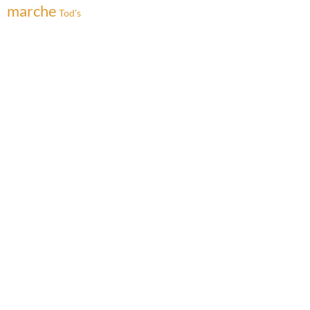
marche
Tod's