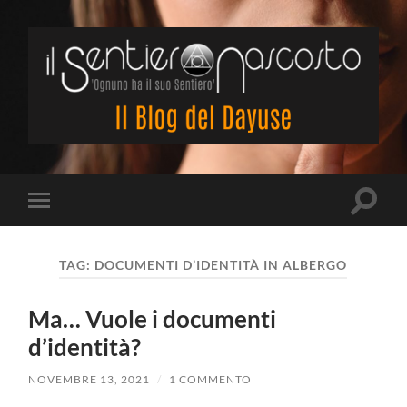
Il
Sentiero
Nascosto
Attiva/
Attiva/disattiva
il
il
campo
menu
di
sui
ricerca
TAG:
DOCUMENTI D’IDENTITÀ IN ALBERGO
dispositivi
mobili
Ma… Vuole i documenti
d’identità?
NOVEMBRE 13, 2021
/
1 COMMENTO