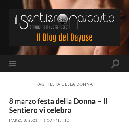
Il
Sentiero
Nascosto
Attiva/
Attiva/disattiva
il
il
campo
menu
di
sui
ricerca
TAG:
FESTA DELLA DONNA
dispositivi
mobili
8 marzo festa della Donna – Il
Sentiero vi celebra
MARZO 8, 2021
/
1 COMMENTO