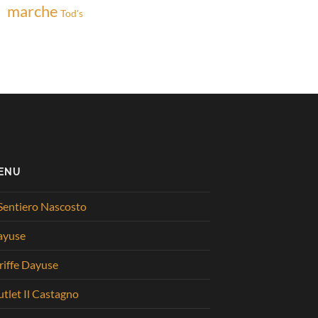
marche
Tod's
ENU
 Sentiero Nascosto
ayuse
riffe Dayuse
tlet Il Castagno