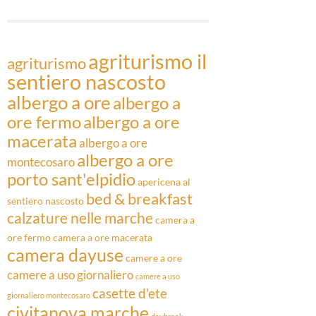
Articoli
agriturismo il
agriturismo
sentiero nascosto
albergo a ore
albergo a
ore fermo
albergo a ore
macerata
albergo a ore
albergo a ore
montecosaro
porto sant'elpidio
apericena al
bed & breakfast
sentiero nascosto
calzature nelle marche
camera a
ore fermo
camera a ore macerata
camera dayuse
camere a ore
camere a uso giornaliero
camere a uso
casette d'ete
giornaliero montecosaro
civitanova marche