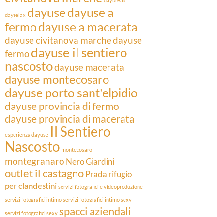
daybreak
dayuse
dayuse a
dayrelax
fermo
dayuse a macerata
dayuse civitanova marche
dayuse
dayuse il sentiero
fermo
nascosto
dayuse macerata
dayuse montecosaro
dayuse porto sant'elpidio
dayuse provincia di fermo
dayuse provincia di macerata
Il Sentiero
esperienza dayuse
Nascosto
montecosaro
montegranaro
Nero Giardini
outlet il castagno
Prada
rifugio
per clandestini
servizi fotografici e videoproduzione
servizi fotografici intimo
servizi fotografici intimo sexy
spacci aziendali
servizi fotografici sexy