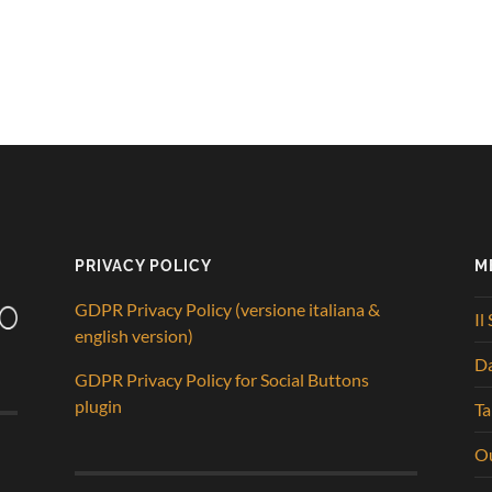
PRIVACY POLICY
M
GDPR Privacy Policy (versione italiana &
Il
english version)
D
GDPR Privacy Policy for Social Buttons
plugin
Ta
Ou