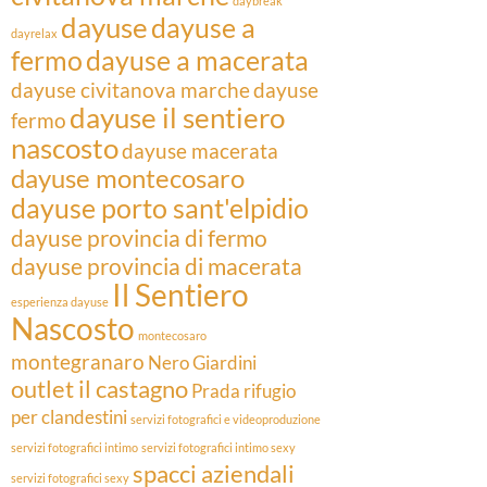
daybreak
dayuse
dayuse a
dayrelax
fermo
dayuse a macerata
dayuse civitanova marche
dayuse
dayuse il sentiero
fermo
nascosto
dayuse macerata
dayuse montecosaro
dayuse porto sant'elpidio
dayuse provincia di fermo
dayuse provincia di macerata
Il Sentiero
esperienza dayuse
Nascosto
montecosaro
montegranaro
Nero Giardini
outlet il castagno
Prada
rifugio
per clandestini
servizi fotografici e videoproduzione
servizi fotografici intimo
servizi fotografici intimo sexy
spacci aziendali
servizi fotografici sexy