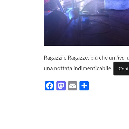
Ragazzi e Ragazze: più che un
live
,
una nottata indimenticabile.
Conti
Facebook
Mastodon
Email
Condividi