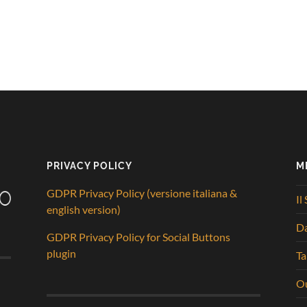
PRIVACY POLICY
M
GDPR Privacy Policy (versione italiana &
Il
english version)
D
GDPR Privacy Policy for Social Buttons
plugin
Ta
Ou