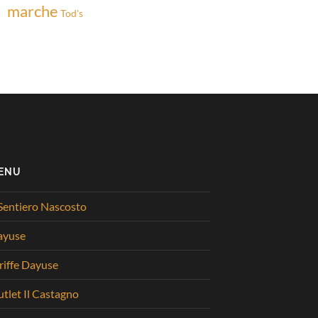
marche
Tod's
ENU
 Sentiero Nascosto
ayuse
riffe Dayuse
tlet Il Castagno