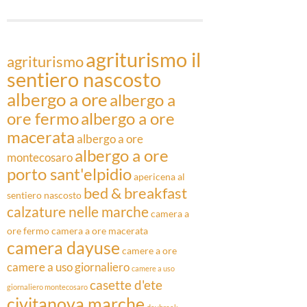
Articoli
agriturismo il
agriturismo
sentiero nascosto
albergo a ore
albergo a
ore fermo
albergo a ore
macerata
albergo a ore
albergo a ore
montecosaro
porto sant'elpidio
apericena al
bed & breakfast
sentiero nascosto
calzature nelle marche
camera a
ore fermo
camera a ore macerata
camera dayuse
camere a ore
camere a uso giornaliero
camere a uso
casette d'ete
giornaliero montecosaro
civitanova marche