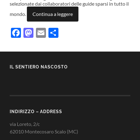
selezionate dai collaboratori delle guide sparsi in tutto il
mondo.
Continua a leggere
Facebook
Mastodon
Email
Condividi
IL SENTIERO NASCOSTO
INDIRIZZO – ADDRESS
via Loreto, 2/c
62010 Montecosaro Scalo (MC)