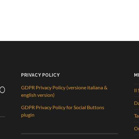
PRIVACY POLICY
M
GDPR Privacy Policy (versione italiana &
Il
english version)
D
GDPR Privacy Policy for Social Buttons
plugin
Ta
Ou