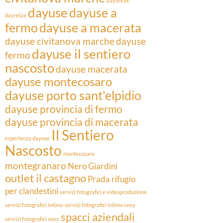
daybreak
dayuse
dayuse a
dayrelax
fermo
dayuse a macerata
dayuse civitanova marche
dayuse
dayuse il sentiero
fermo
nascosto
dayuse macerata
dayuse montecosaro
dayuse porto sant'elpidio
dayuse provincia di fermo
dayuse provincia di macerata
Il Sentiero
esperienza dayuse
Nascosto
montecosaro
montegranaro
Nero Giardini
outlet il castagno
Prada
rifugio
per clandestini
servizi fotografici e videoproduzione
servizi fotografici intimo
servizi fotografici intimo sexy
spacci aziendali
servizi fotografici sexy