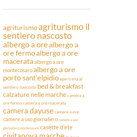
Articoli
agriturismo il
agriturismo
sentiero nascosto
albergo a ore
albergo a
ore fermo
albergo a ore
macerata
albergo a ore
albergo a ore
montecosaro
porto sant'elpidio
apericena al
bed & breakfast
sentiero nascosto
calzature nelle marche
camera a
ore fermo
camera a ore macerata
camera dayuse
camere a ore
camere a uso giornaliero
camere a uso
casette d'ete
giornaliero montecosaro
civitanova marche