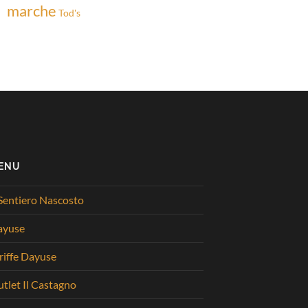
marche
Tod's
ENU
 Sentiero Nascosto
ayuse
riffe Dayuse
tlet Il Castagno