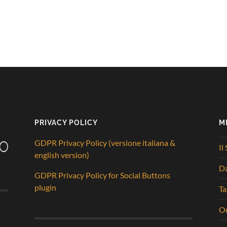
PRIVACY POLICY
M
GDPR Privacy Policy (versione italiana &
Il
english version)
D
GDPR Privacy Policy for Social Buttons
plugin
Ta
Ou