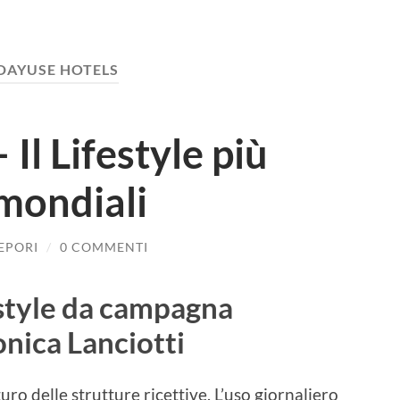
DAYUSE HOTELS
Il Lifestyle più
 mondiali
LEPORI
/
0 COMMENTI
style da campagna
nica Lanciotti
turo delle strutture ricettive. L’uso giornaliero