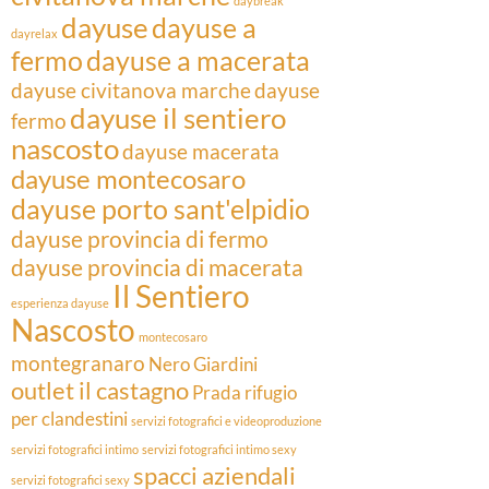
daybreak
dayuse
dayuse a
dayrelax
fermo
dayuse a macerata
dayuse civitanova marche
dayuse
dayuse il sentiero
fermo
nascosto
dayuse macerata
dayuse montecosaro
dayuse porto sant'elpidio
dayuse provincia di fermo
dayuse provincia di macerata
Il Sentiero
esperienza dayuse
Nascosto
montecosaro
montegranaro
Nero Giardini
outlet il castagno
Prada
rifugio
per clandestini
servizi fotografici e videoproduzione
servizi fotografici intimo
servizi fotografici intimo sexy
spacci aziendali
servizi fotografici sexy