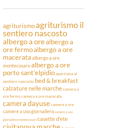
Articoli
agriturismo il
agriturismo
sentiero nascosto
albergo a ore
albergo a
ore fermo
albergo a ore
macerata
albergo a ore
albergo a ore
montecosaro
porto sant'elpidio
apericena al
bed & breakfast
sentiero nascosto
calzature nelle marche
camera a
ore fermo
camera a ore macerata
camera dayuse
camere a ore
camere a uso giornaliero
camere a uso
casette d'ete
giornaliero montecosaro
civitanova marche