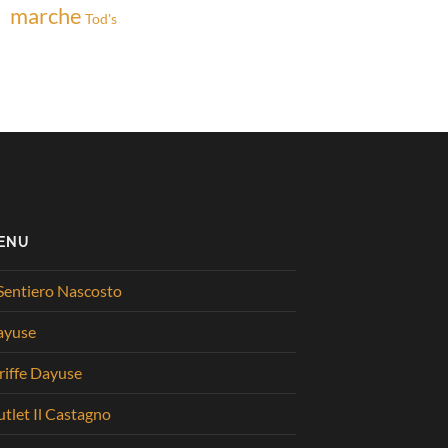
marche
Tod's
ENU
 Sentiero Nascosto
ayuse
riffe Dayuse
tlet Il Castagno