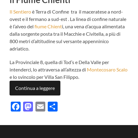
Il Sentiero
è Terra di Confine tra il maceratese a nord-
ovest e il fermano a sud-est . La linea di confine naturale
è l’alveo del
fiume Chient
i, una vena d’acqua alimentata
dalla sorgente posta tra il Macchie e Civitella, a più di
800 metri d’altitudine sul versante appenninico
adriatico.
La Provinciale 8, quella di Tod’s e Della Valle per
intenderci, lo attraversa all’altezza di
Montecosaro Scalo
e lo svincolo per Villa San Filippo.
Continua a leggere
Facebook
Mastodon
Email
Condividi