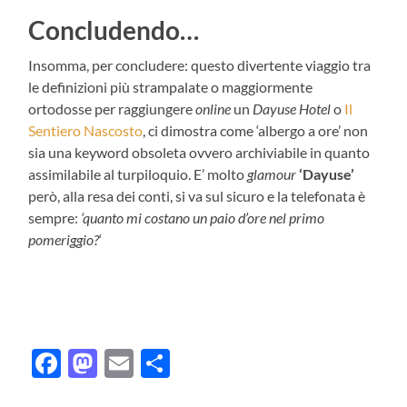
Concludendo…
Insomma, per concludere: questo divertente viaggio tra
le definizioni più strampalate o maggiormente
ortodosse per raggiungere
online
un
Dayuse Hotel
o
Il
Sentiero Nascosto
, ci dimostra come ‘albergo a ore’ non
sia una keyword obsoleta ovvero archiviabile in quanto
assimilabile al turpiloquio. E’ molto
glamour
‘Dayuse’
però, alla resa dei conti, si va sul sicuro e la telefonata è
sempre:
‘quanto mi costano un paio d’ore nel primo
pomeriggio?
‘
Facebook
Mastodon
Email
Condividi