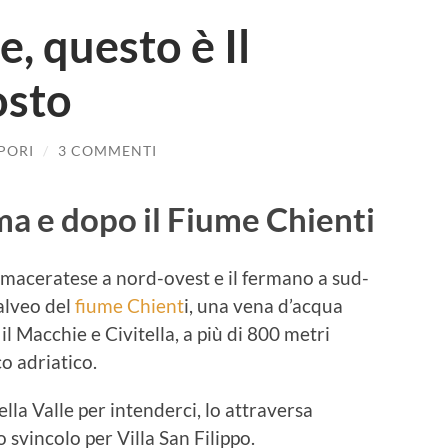
e, questo è Il
osto
PORI
/
3 COMMENTI
ma e dopo il Fiume Chienti
l maceratese a nord-ovest e il fermano a sud-
’alveo del
fiume Chient
i, una vena d’acqua
il Macchie e Civitella, a più di 800 metri
o adriatico.
ella Valle per intenderci, lo attraversa
o svincolo per Villa San Filippo.