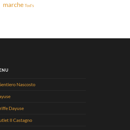
marche
Tod's
ENU
 Sentiero Nascosto
ayuse
riffe Dayuse
tlet Il Castagno