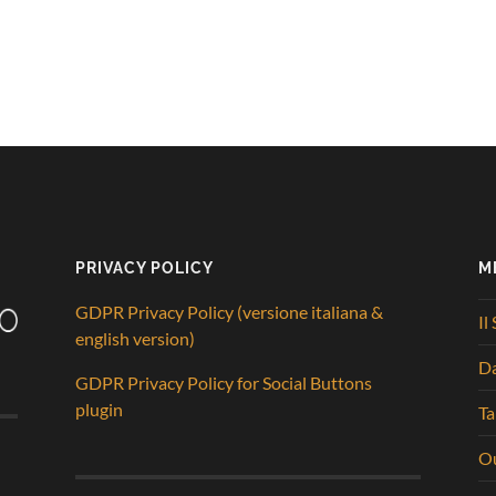
PRIVACY POLICY
M
GDPR Privacy Policy (versione italiana &
Il
english version)
D
GDPR Privacy Policy for Social Buttons
plugin
Ta
Ou