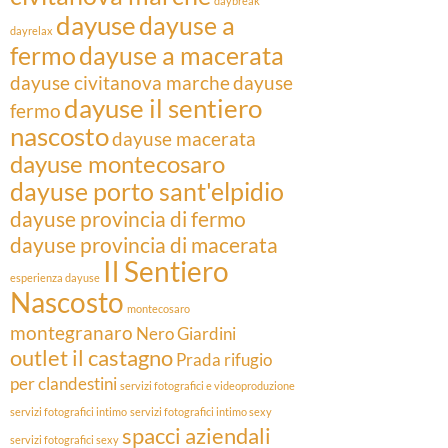
daybreak
dayuse
dayuse a
dayrelax
fermo
dayuse a macerata
dayuse civitanova marche
dayuse
dayuse il sentiero
fermo
nascosto
dayuse macerata
dayuse montecosaro
dayuse porto sant'elpidio
dayuse provincia di fermo
dayuse provincia di macerata
Il Sentiero
esperienza dayuse
Nascosto
montecosaro
montegranaro
Nero Giardini
outlet il castagno
Prada
rifugio
per clandestini
servizi fotografici e videoproduzione
servizi fotografici intimo
servizi fotografici intimo sexy
spacci aziendali
servizi fotografici sexy