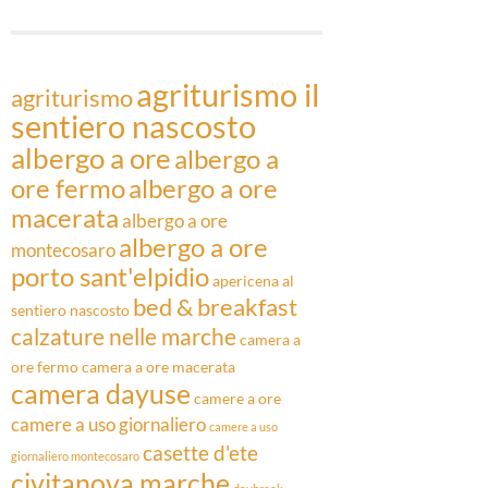
Articoli
agriturismo il
agriturismo
sentiero nascosto
albergo a ore
albergo a
ore fermo
albergo a ore
macerata
albergo a ore
albergo a ore
montecosaro
porto sant'elpidio
apericena al
bed & breakfast
sentiero nascosto
calzature nelle marche
camera a
ore fermo
camera a ore macerata
camera dayuse
camere a ore
camere a uso giornaliero
camere a uso
casette d'ete
giornaliero montecosaro
civitanova marche