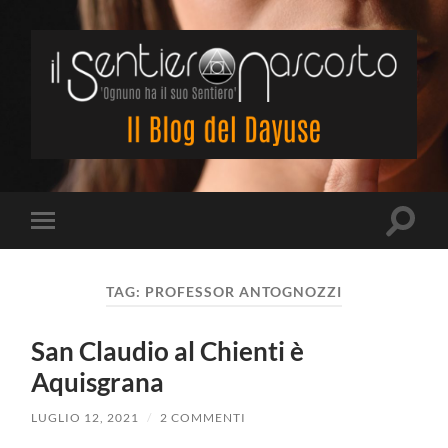
Il
Sentiero
Nascosto
Attiva/
Attiva/disattiva
il
il
campo
menu
di
sui
ricerca
TAG:
PROFESSOR ANTOGNOZZI
dispositivi
mobili
San Claudio al Chienti è
Aquisgrana
LUGLIO 12, 2021
/
2 COMMENTI