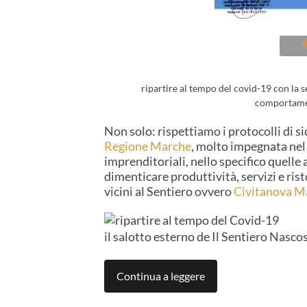
ripartire al tempo del covid-19 con la s
comportamen
Non solo: rispettiamo i protocolli di s
Regione Marche
, molto impegnata nel 
imprenditoriali, nello specifico quell
dimenticare produttività, servizi e ris
vicini al Sentiero ovvero
Civitanova M
il salotto esterno de Il Sentiero Nasco
Continua a leggere