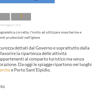
Immagine 1 di 3
egnaletica corretta, l'invito ad utilizzare mascherine e
ti prudenziali nell'igiene
icurezza dettati dal Governo e soprattutto dalla
favorire la ripartenza delle attività
e appartenenti al comparto turistico ma senza
torazione. Da oggi le spiagge ripartono nei luoghi
arche
e Porto Sant’Elpidio.
sto