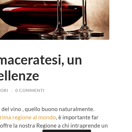
 maceratesi, un
ellenze
PORI
/
0 COMMENTI
 del vino , quello buono naturalmente.
rima regione al mondo
, è importante far
 offre la nostra Regione a chi intraprende un