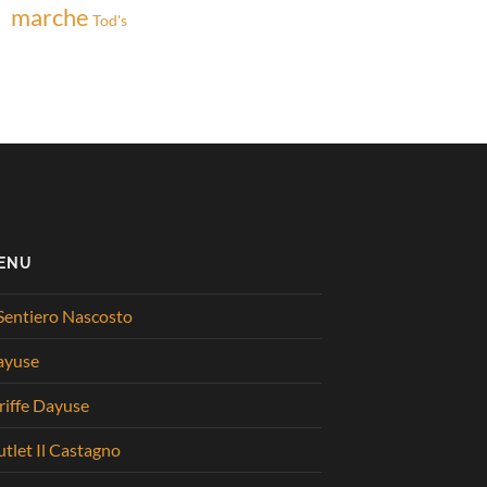
marche
Tod's
ENU
 Sentiero Nascosto
ayuse
riffe Dayuse
tlet Il Castagno