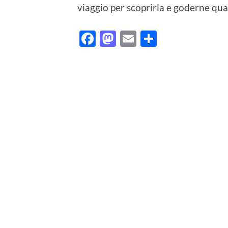
viaggio per scoprirla e goderne qua
Facebook
Mastodon
Email
Condividi