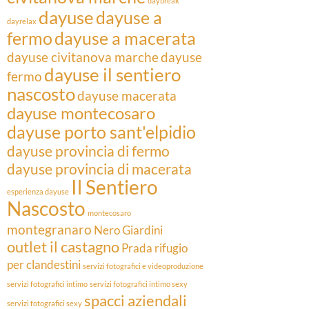
daybreak
dayuse
dayuse a
dayrelax
fermo
dayuse a macerata
dayuse civitanova marche
dayuse
dayuse il sentiero
fermo
nascosto
dayuse macerata
dayuse montecosaro
dayuse porto sant'elpidio
dayuse provincia di fermo
dayuse provincia di macerata
Il Sentiero
esperienza dayuse
Nascosto
montecosaro
montegranaro
Nero Giardini
outlet il castagno
Prada
rifugio
per clandestini
servizi fotografici e videoproduzione
servizi fotografici intimo
servizi fotografici intimo sexy
spacci aziendali
servizi fotografici sexy