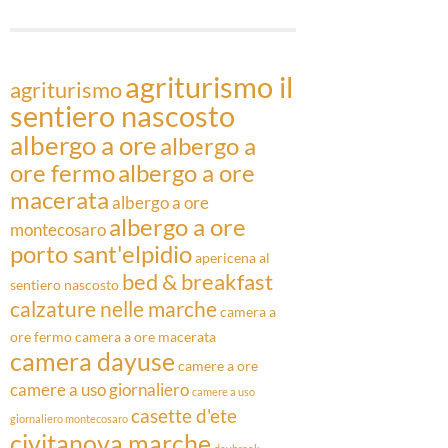
Articoli
agriturismo il
agriturismo
sentiero nascosto
albergo a ore
albergo a
ore fermo
albergo a ore
macerata
albergo a ore
albergo a ore
montecosaro
porto sant'elpidio
apericena al
bed & breakfast
sentiero nascosto
calzature nelle marche
camera a
ore fermo
camera a ore macerata
camera dayuse
camere a ore
camere a uso giornaliero
camere a uso
casette d'ete
giornaliero montecosaro
civitanova marche