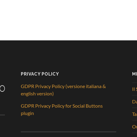
PRIVACY POLICY
M
GDPR Privacy Policy (versione italiana &
Il
english version)
D
GDPR Privacy Policy for Social Buttons
plugin
Ta
Ou