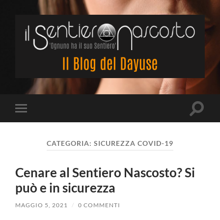
Il
Sentiero
Nascosto
Attiva/
Attiva/disattiva
il
il
campo
menu
di
sui
ricerca
CATEGORIA:
SICUREZZA COVID-19
dispositivi
mobili
Cenare al Sentiero Nascosto? Si
può e in sicurezza
MAGGIO 5, 2021
/
0 COMMENTI